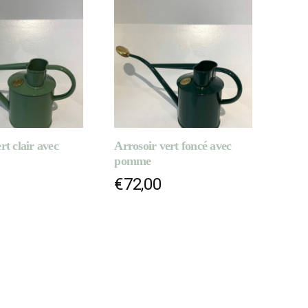
rt clair avec
Arrosoir vert foncé avec
pomme
€
72,00
 AU PANIER
AJOUTER AU PANIER