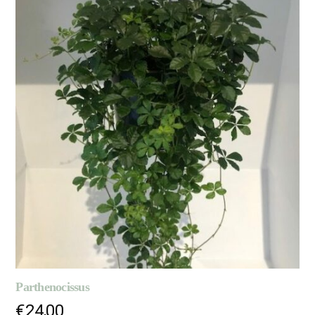
Parthenocissus
€
24,00