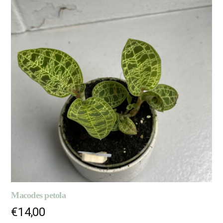
Macodes petola
€
14,00