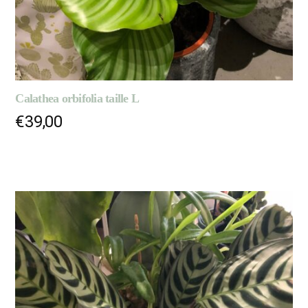
Calathea orbifolia taille L
€
39,00
AJOUTER AU PANIER