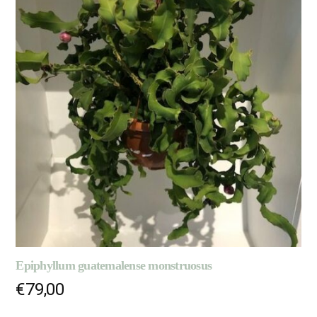
Epiphyllum guatemalense monstruosus
€
79,00