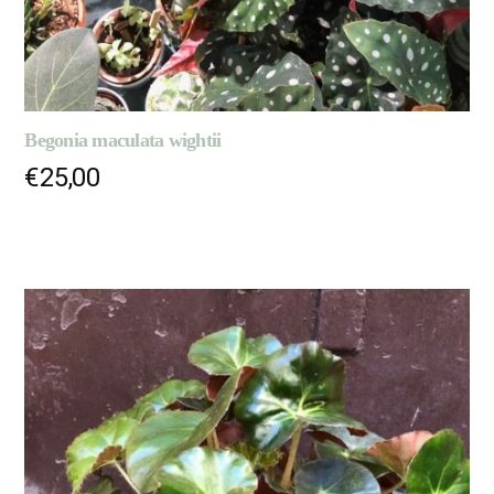
Begonia maculata wightii
€
25,00
LIRE LA SUITE