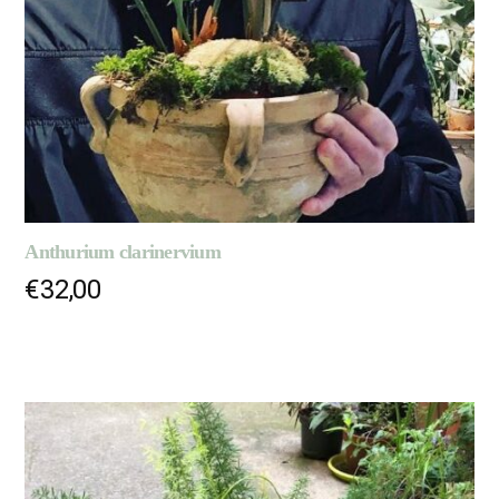
Anthurium clarinervium
€
32,00
AJOUTER AU PANIER