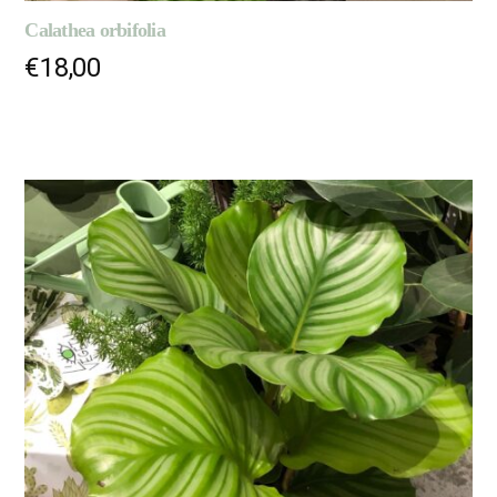
Calathea orbifolia
€
18,00
LIRE LA SUITE