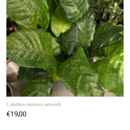
Calathea musaica network
€
19,00
LIRE LA SUITE