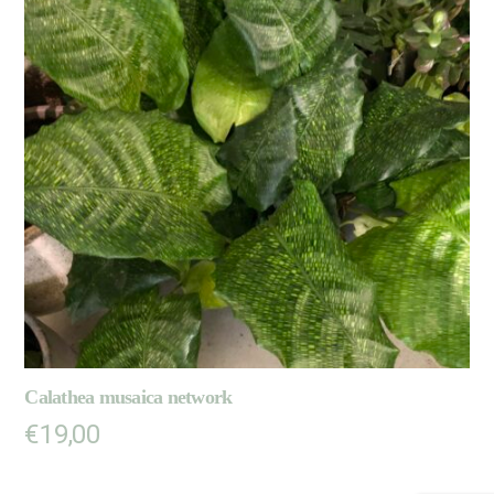
Calathea musaica network
€
19,00
LIRE LA SUITE