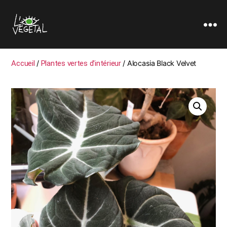
L'oeil
Végétal
Accueil
/
Plantes vertes d'intérieur
/ Alocasia Black Velvet