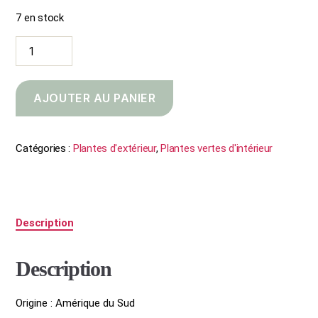
7 en stock
quantité
de
Oxalis
Triangularis
AJOUTER AU PANIER
Catégories :
Plantes d'extérieur
,
Plantes vertes d'intérieur
Description
Description
Origine : Amérique du Sud