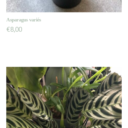
Asparagus variés
€
8,00
AJOUTER AU PANIER