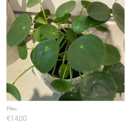
Pilea
€
14,00