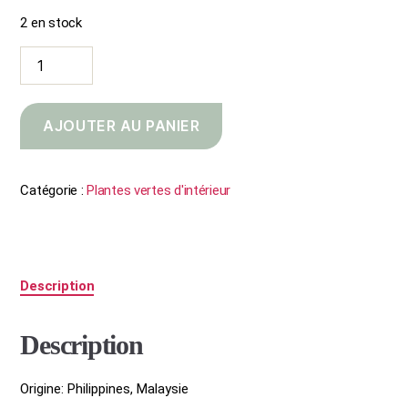
2 en stock
quantité
de
Macodes
petola
AJOUTER AU PANIER
Catégorie :
Plantes vertes d'intérieur
Description
Description
Origine: Philippines, Malaysie