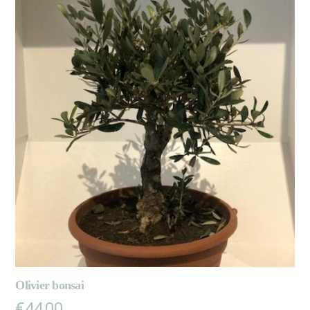
Olivier bonsai
€
44,00