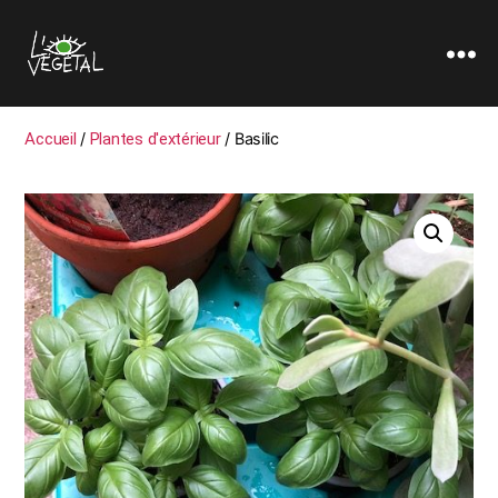
L'oeil
Végétal
Accueil
/
Plantes d'extérieur
/ Basilic