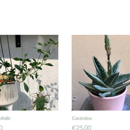
dulis
Gastrolea
0
€
25,00