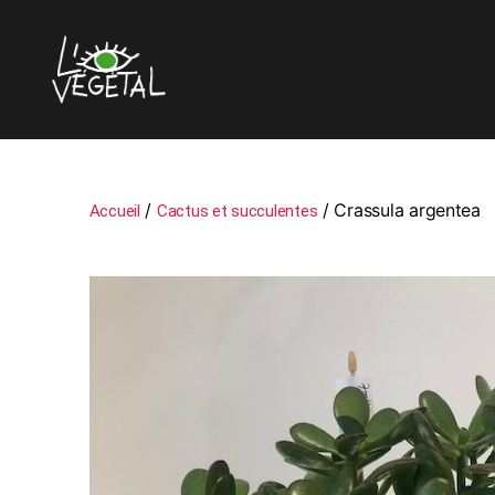
L'oeil
Végétal
/
/ Crassula argentea
Accueil
Cactus et succulentes