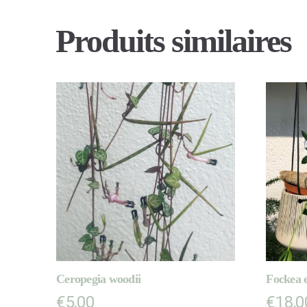
Produits similaires
Ceropegia woodii
Fockea e
€
5,00
€
18,0