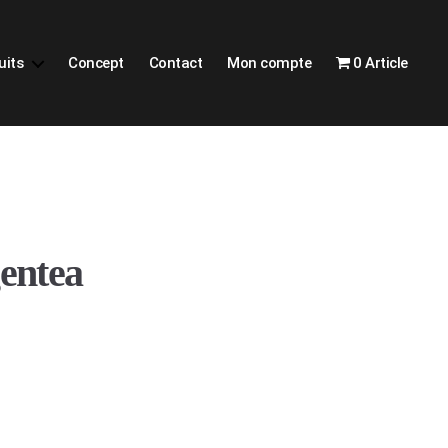
uits
Concept
Contact
Mon compte
0 Article
entea