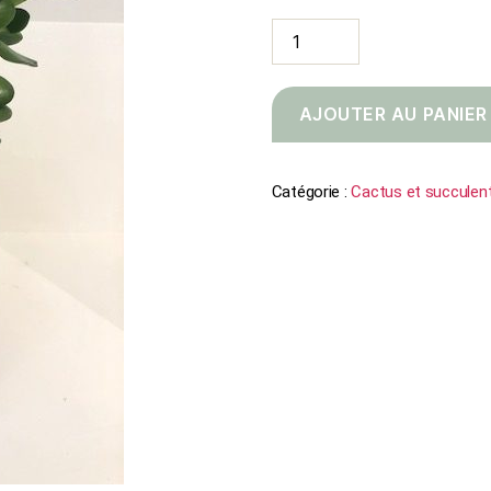
quantité
de
Crassula
argentea
AJOUTER AU PANIER
Catégorie :
Cactus et succulen