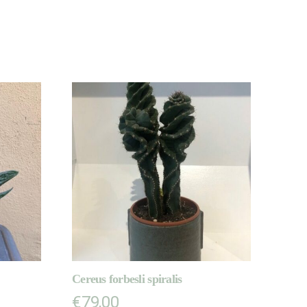
Cereus forbesli spiralis
€
79,00