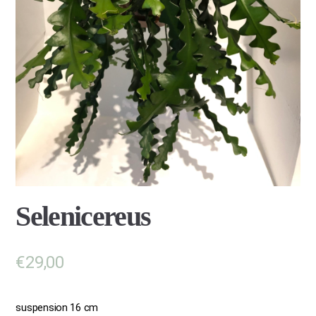
Selenicereus
€
29,00
suspension 16 cm