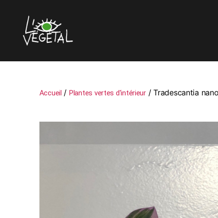
L'oeil
Végétal
/
/ Tradescantia nan
Accueil
Plantes vertes d'intérieur