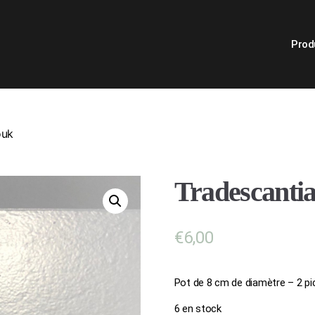
Prod
ouk
Tradescanti
€
6,00
Pot de 8 cm de diamètre – 2 pi
6 en stock