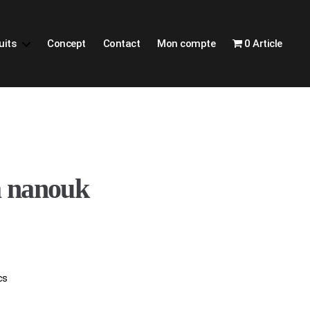
uits
Concept
Contact
Mon compte
0 Article
a nanouk
cs