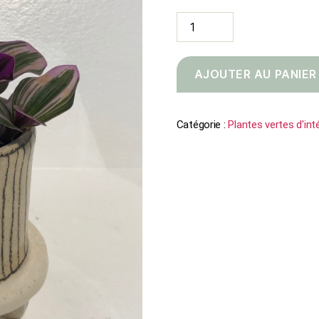
quantité
de
Tradescantia
nanouk
AJOUTER AU PANIER
Catégorie :
Plantes vertes d'int