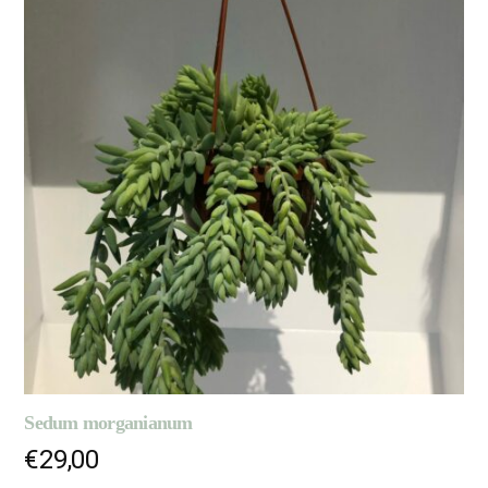
Sedum morganianum
€
29,00