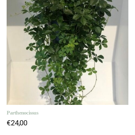
Parthenocissus
€
24,00