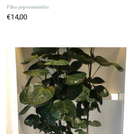
Pilea peperomioides
€
14,00
AJOUTER AU PANIER