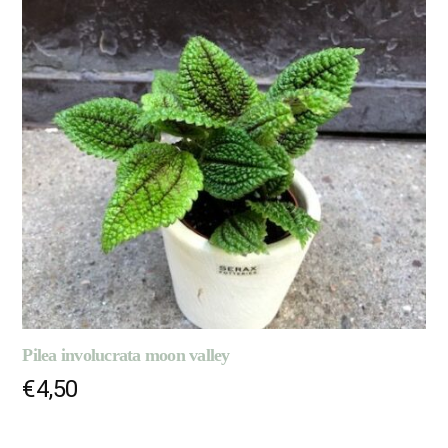
Pilea involucrata moon valley
€
4,50
AJOUTER AU PANIER