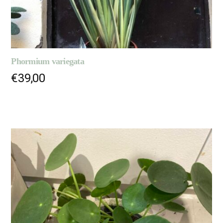
Phormium variegata
€
39,00
LIRE LA SUITE