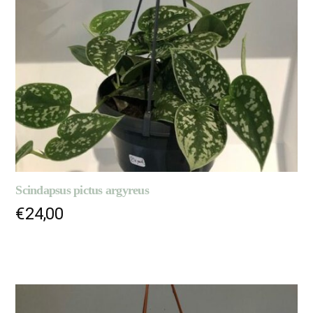
Scindapsus pictus argyreus
€
24,00
AJOUTER AU PANIER