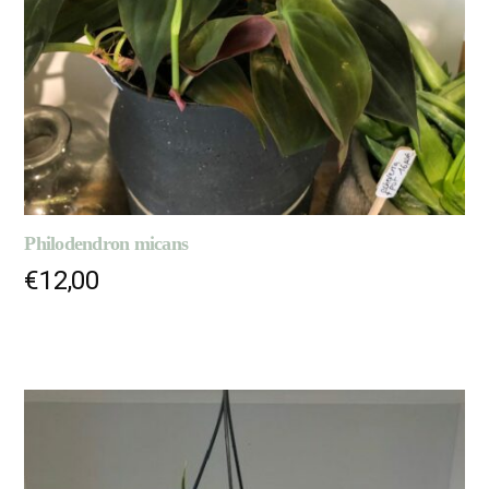
Philodendron micans
€
12,00
LIRE LA SUITE