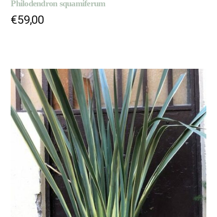
Philodendron squamiferum
€
59,00
LIRE LA SUITE