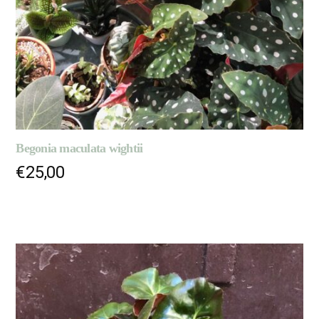
Begonia maculata wightii
€
25,00
LIRE LA SUITE