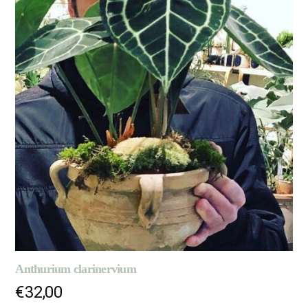
Anthurium clarinervium
€
32,00